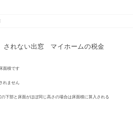
きない… お金がない分は工夫とアイデアで夢が実現できるよう頑張ります
コ
ン
E
テ
ン
ツ
へ
ス
、されない出窓 マイホームの税金
キ
ッ
プ
床面積です
されません
出窓の下部と床面がほぼ同じ高さの場合は床面積に算入される