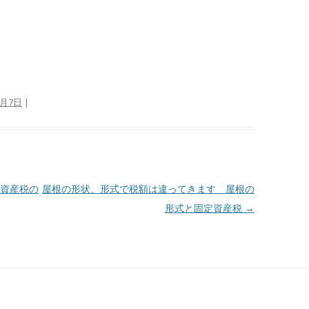
6月7日
|
資産税の
屋根の形状、形式で税額は違ってきます 屋根の
形式と固定資産税
→