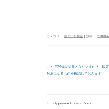
カテゴリー:
住まいと税金
| 投稿日:
2018年
投
←
住宅設備は対象となりますか？ 固定
稿
対象になるものを確認しておきます
ナ
ビ
ゲ
ー
Proudly powered by WordPress
シ